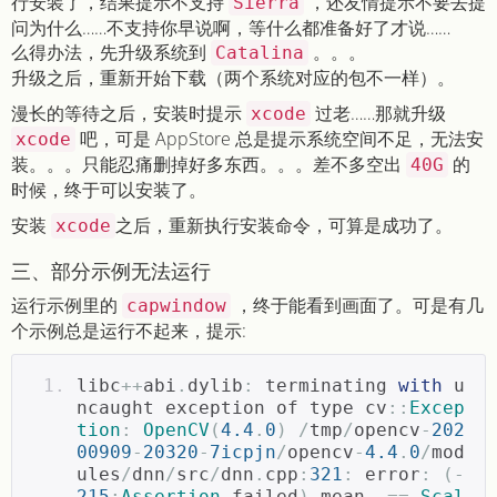
行安装了，结果提示不支持
，还友情提示不要去提
Sierra
问为什么……不支持你早说啊，等什么都准备好了才说……
么得办法，先升级系统到
。。。
Catalina
升级之后，重新开始下载（两个系统对应的包不一样）。
漫长的等待之后，安装时提示
过老……那就升级
xcode
吧，可是 AppStore 总是提示系统空间不足，无法安
xcode
装。。。只能忍痛删掉好多东西。。。差不多空出
的
40G
时候，终于可以安装了。
安装
之后，重新执行安装命令，可算是成功了。
xcode
三、部分示例无法运行
运行示例里的
，终于能看到画面了。可是有几
capwindow
个示例总是运行不起来，提示:
libc
++
abi
.
dylib
:
 terminating 
with
 u
ncaught exception of type cv
::
Excep
tion
:
OpenCV
(
4.4
.
0
)
/
tmp
/
opencv
-
202
00909
-
20320
-
7icpjn
/
opencv
-
4.4
.
0
/
mod
ules
/
dnn
/
src
/
dnn
.
cpp
:
321
:
 error
:
(-
215
:
Assertion
 failed
)
 mean_ 
==
Scal