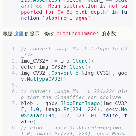
ar
()
&&
"Mean subtraction is not su
pported for CV_8U blob depth"
in
fu
nction
'blobFromImages'
根据
这里
的提示，修改
的参数：
blobFromImages
// convert image Mat DataType to CV
_32F
img_CV32F 
:=
 img
.
Clone
()
defer img_CV32F
.
Close
()
img_CV32F
.
ConvertTo
(&
img_CV32F
,
 goc
v
.
MatTypeCV32F
)
// convert image Mat to 224x224 blo
b that the classifier can analyze
blob 
:=
 gocv
.
BlobFromImage
(
img_CV32
F
,
1.0
,
 image
.
Pt
(
224
,
224
),
 gocv
.
Ne
wScalar
(
104
,
117
,
123
,
0
),
false
,
f
alse
)
// blob := gocv.BlobFromImage(img, 
1.0, image.Pt(224, 224), gocv.NewSc