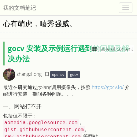
我的文档笔记
Togg
navig
心有萌虎，嘻秀强威。
gocv 安装及示例运行遇到的问题及解
Table of content
决办法
zhangzilong
opencv
gocv
最近在研究通过golang调用摄像头，按照
https://gocv.io/
介
绍进行安装，期间各种问题。。。
一、网站打不开
包括但不限于：
,
aomedia.googlesource.com
,
gist.githubusercontent.com
等网站
raw.githubusercontent.com